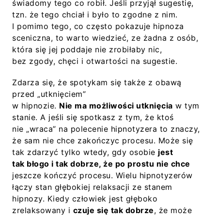
świadomy tego co robił. Jeśli przyjął sugestię,
tzn. że tego chciał i było to zgodne z nim.
I pomimo tego, co często pokazuje hipnoza
sceniczna, to warto wiedzieć, ze żadna z osób,
która się jej poddaje nie zrobiłaby nic,
bez zgody, chęci i otwartości na sugestie.
Zdarza się, że spotykam się także z obawą
przed „utknięciem”
w hipnozie.
Nie ma możliwości utknięcia
w tym
stanie. A jeśli się spotkasz z tym, że ktoś
nie „wraca” na polecenie hipnotyzera to znaczy,
że sam nie chce zakończyc procesu. Może się
tak zdarzyć tylko wtedy, gdy osobie
jest
tak błogo i tak dobrze, że po prostu nie chce
jeszcze kończyć procesu. Wielu hipnotyzerów
łączy stan głębokiej relaksacji ze stanem
hipnozy. Kiedy człowiek jest głęboko
zrelaksowany i
czuje się tak dobrze
, że może