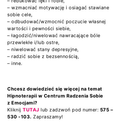
– redukować lęki i fobie,
– wzmacniać motywację i osiagać stawiane
sobie cele,
– odbudować/wzmocnić poczucie własnej
wartości i pewności siebie,
– łagodzić/niwelować nawracające bóle
przewlekłe i/lub ostre,
– niwelować stany depresyjne,
– radzić sobie z bezsennością,
– inne.
Chcesz dowiedzieć się więcej na temat
Hipnoterapii w Centrum Radzenia Sobie
z Emocjami?
Kliknij
TUTAJ
lub zadzwoń pod numer:
575 –
530 -103.
Zapraszamy!