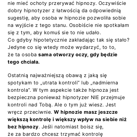
nie mieć ochoty przerywać hipnozy. Oczywiście
dobry hipnotyzer z łatwością da odpowiednią
sugestię, aby osoba w hipnozie pozwoliła sobie
na wyjście z tego stanu. Osobiście nie spotkałam
się z tym, aby komuś sie to nie udało.
Co gdyby hipotetycznie zakładając tak się stało?
Jedyne co się wtedy może wydarzyć, to to,
że ta osoba
sama otworzy oczy, gdy będzie
tego chciała.
Ostatnią najważniejszą obawą z jaką się
spotykam to „utrata kontroli” lub „nadmierna
kontrola”. W tym aspekcie także hipnoza jest
bezpieczna ponieważ hipnotyzer NIE przejmuje
kontroli nad Tobą. Ale o tym już wiesz. Jest
wręcz przeciwnie.
W hipnozie masz jeszcze
większą kontrolę i większy wpływ na siebie niż
bez hipnozy
. Jeśli natomiast boisz się,
że za bardzo chcesz trzymać kontrolę