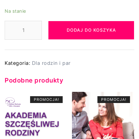
Na stanie
ilość
DODAJ DO KOSZYKA
Terapia
Par
-
pakiet
5
Kategoria:
Dla rodzin i par
spotkań
Podobne produkty
PROMOCJA!
PROMOCJA!