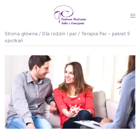
Skip
to
Tog
content
me
Strona główna
/
Dla rodzin i par
/ Terapia Par – pakiet 5
spotkań