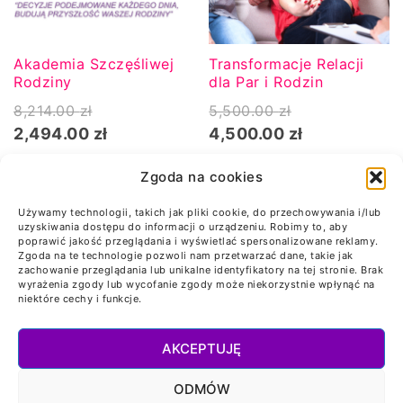
Akademia Szczęśliwej
Transformacje Relacji
Rodziny
dla Par i Rodzin
8,214.00
zł
5,500.00
zł
Pierwotna
Aktualna
Pierwotna
Aktualna
2,494.00
zł
4,500.00
zł
cena
cena
cena
cena
DODAJ DO KOSZYKA
DODAJ DO KOSZYKA
Zgoda na cookies
wynosiła:
wynosi:
wynosiła:
wynosi:
8,214.00 zł.
2,494.00 zł.
5,500.00 zł.
4,500.00 zł.
Używamy technologii, takich jak pliki cookie, do przechowywania i/lub
uzyskiwania dostępu do informacji o urządzeniu. Robimy to, aby
poprawić jakość przeglądania i wyświetlać spersonalizowane reklamy.
Zgoda na te technologie pozwoli nam przetwarzać dane, takie jak
zachowanie przeglądania lub unikalne identyfikatory na tej stronie. Brak
wyrażenia zgody lub wycofanie zgody może niekorzystnie wpłynąć na
niektóre cechy i funkcje.
AKCEPTUJĘ
© 2026 Centrum Radzenia Sobie z Emocjami.
ODMÓW